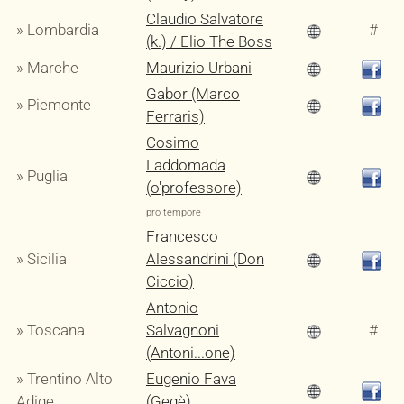
Claudio Salvatore
» Lombardia
#
(k.) / Elio The Boss
» Marche
Maurizio Urbani
Gabor (Marco
» Piemonte
Ferraris)
Cosimo
Laddomada
» Puglia
(o'professore)
pro tempore
Francesco
» Sicilia
Alessandrini (Don
Ciccio)
Antonio
» Toscana
Salvagnoni
#
(Antoni...one)
» Trentino Alto
Eugenio Fava
Adige
(Gegè)