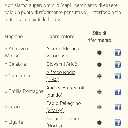
Non siamo superuomini o "capi", cerchiamo di essere
solo un punto di riferimento per tutti voi, l'interfaccia tra
tutti i Transalpisti della Lissta.
Sito di
Regione
Coordinatore
riferimento
» Abruzzo e
Alberto Stracca
Molise
Vinorosso
» Calabria
Giovanni Aricò
Alfredo Rodia
» Campania
(Tek3)
Andrea Frascaroli
» Emilia Romagna
(dundo)
Paolo Pellegrino
» Lazio
(Sharky)
Norberto Rossi
» Liguria
(Norby)