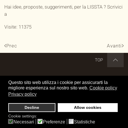
Hai idee, proposte, suggerimenti, per la LISSTA ? Scrivici
a
Visite: 11375
Prec
Avanti
TOP
DISCLAIMER
CREDITS
COOKIE POLICY
Questo sito web utilizza i cookie per assicurarti la
migliore esperienza sul nostro sito web.
Cookie policy
PRIVACY POLICY
OFFRICI UN CAFFE'
Privacy policy
Cerca nel sito
Decline
Allow cookies
www.transalp.it by Elio Mangraviti
Cookie settings:
is licensed under a Creative Commons Attribuzione-Non
Necessari
Preferenze
Statistiche
commerciale-Non opere derivate 4.0 Italia License.