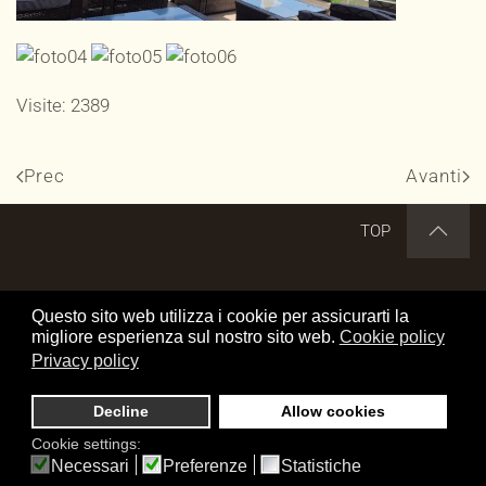
Visite: 2389
Prec
Avanti
TOP
DISCLAIMER
CREDITS
COOKIE POLICY
Questo sito web utilizza i cookie per assicurarti la
migliore esperienza sul nostro sito web.
Cookie policy
PRIVACY POLICY
OFFRICI UN CAFFE'
Privacy policy
Cerca nel sito
Decline
Allow cookies
www.transalp.it by Elio Mangraviti
Cookie settings:
is licensed under a Creative Commons Attribuzione-Non
Necessari
Preferenze
Statistiche
commerciale-Non opere derivate 4.0 Italia License.