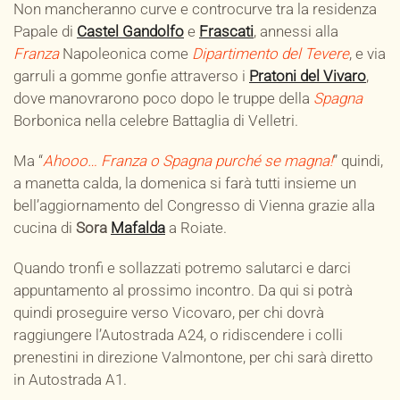
Non mancheranno curve e controcurve tra la residenza
Papale di
Castel Gandolfo
e
Frascati
, annessi alla
Franza
Napoleonica come
Dipartimento del Tevere
, e via
garruli a gomme gonfie attraverso i
Pratoni del Vivaro
,
dove manovrarono poco dopo le truppe della
Spagna
Borbonica nella celebre Battaglia di Velletri.
Ma “
Ahooo… Franza o Spagna purché se magna!
” quindi,
a manetta calda, la domenica si farà tutti insieme un
bell’aggiornamento del Congresso di Vienna grazie alla
cucina di
Sora
Mafalda
a Roiate.
Quando tronfi e sollazzati potremo salutarci e darci
appuntamento al prossimo incontro. Da qui si potrà
quindi proseguire verso Vicovaro, per chi dovrà
raggiungere l’Autostrada A24, o ridiscendere i colli
prenestini in direzione Valmontone, per chi sarà diretto
in Autostrada A1.