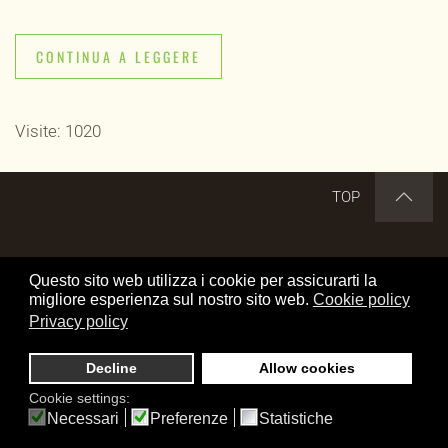
CONTINUA A LEGGERE
Visite: 1020
TOP
DISCLAIMER
CREDITS
COOKIE POLICY
Questo sito web utilizza i cookie per assicurarti la
PRIVACY POLICY
OFFRICI UN CAFFE'
migliore esperienza sul nostro sito web.
Cookie policy
Privacy policy
Cerca nel sito
Decline
Allow cookies
www.transalp.it by Elio Mangraviti is
Cookie settings:
licensed under a Creative Commons Attribuzione-Non
Necessari
Preferenze
Statistiche
commerciale-Non opere derivate 4.0 Italia License.