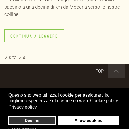
paesino a una decina di km da Modena verso le nostre
colline.
CONTINUA A LEGGERE
Visite: 256
TOP
DISCLAIMER
CREDITS
COOKIE POLICY
Questo sito web utilizza i cookie per assicurarti la
PRIVACY POLICY
OFFRICI UN CAFFE'
migliore esperienza sul nostro sito web.
Cookie policy
Privacy policy
Cerca nel sito
Decline
Allow cookies
www.transalp.it by Elio Mangraviti is