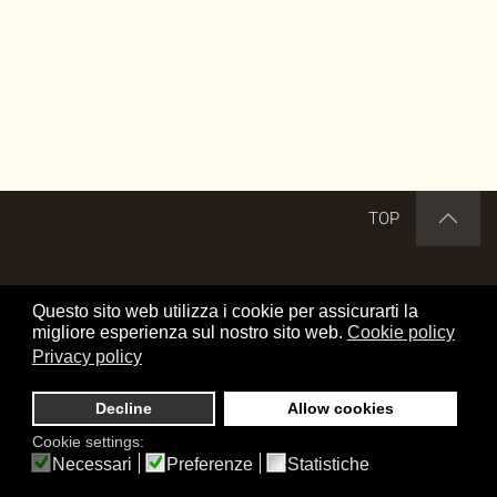
TOP
DISCLAIMER
CREDITS
COOKIE POLICY
Questo sito web utilizza i cookie per assicurarti la
PRIVACY POLICY
OFFRICI UN CAFFE'
migliore esperienza sul nostro sito web.
Cookie policy
Privacy policy
Cerca nel sito
Decline
Allow cookies
www.transalp.it by Elio Mangraviti is
Cookie settings:
licensed under a Creative Commons Attribuzione-Non
Necessari
Preferenze
Statistiche
commerciale-Non opere derivate 4.0 Italia License.